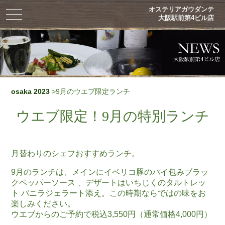
オステリアガウダンテ
toggle
大阪駅前第4ビル店
navigation
osaka 2023
>9月のウエブ限定ランチ
ウエブ限定！9月の特別ランチ
月替わりのシェフおすすめランチ。
9月のランチは、メインにイベリコ豚のパイ包みブラッ
クペッパーソース 、デザートはいちじくのタルトレッ
ト バニラジェラート添え。この時期ならではの味をお
楽しみください。
ウエブからのご予約で税込3,550円（通常価格4,000円）