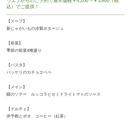
ウエブからのご予約で通常価格￥4,200⇒￥3,800（税
込）でご提供！
【スープ】
新じゃがいもの冷製ポタージュ
【前菜】
季節の前菜4種盛り
【パスタ】
パッケリのカチョエペペ
【メイン】
鰈のソテー ルッコラとセミドライトマトのソース
【ドルチェ】
伊予柑とボネ コーヒー（紅茶）