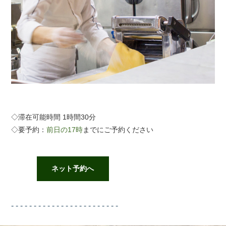
◇滞在可能時間 1時間30分
◇要予約：
前日の17時
までにご予約ください
ネット予約へ
- - - - - - - - - - - - - - - - - - - - - - - -