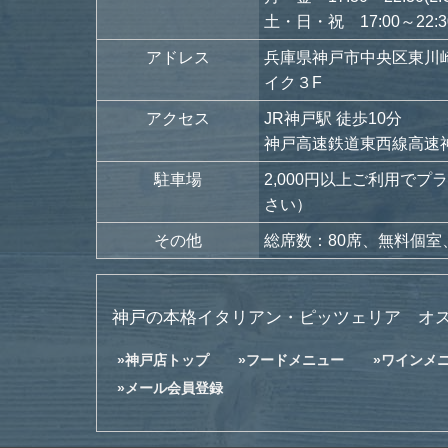
土・日・祝 17:00～22:30(L
アドレス
兵庫県神戸市中央区東川
イク３F
アクセス
JR神戸駅 徒歩10分
神戸高速鉄道東西線高速神
駐車場
2,000円以上ご利用で
さい）
その他
総席数：80席、無料個室
神戸の本格イタリアン・ピッツェリア オ
神戸店トップ
フードメニュー
ワインメ
メール会員登録