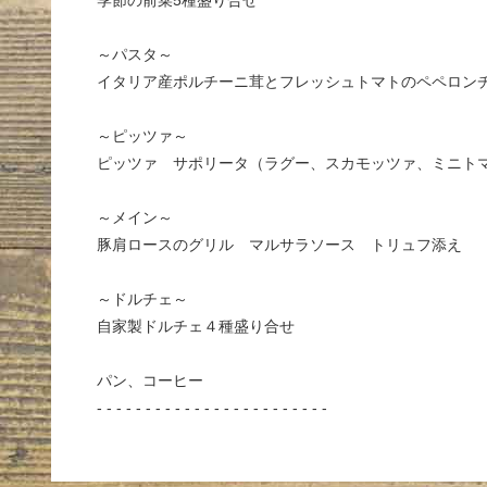
季節の前菜5種盛り合せ
～パスタ～
イタリア産ポルチーニ茸とフレッシュトマトのペペロン
～ピッツァ～
ピッツァ サポリータ（ラグー、スカモッツァ、ミニト
～メイン～
豚肩ロースのグリル マルサラソース トリュフ添え
～ドルチェ～
自家製ドルチェ４種盛り合せ
パン、コーヒー
- - - - - - - - - - - - - - - - - - - - - - - -