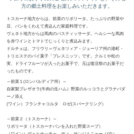
方の郷土料理をお楽しみいただきます。
トスカーナ地方からは、前菜のリボリータ。たっぷりの野菜や
豆、パンをくわえて煮込んだ家庭料理です。
ヴェネト地方からは馬肉のパスティッサーダ。ヘルシーな馬肉
を赤ワインとトマトでじっくりと煮込みます。
ドルチェは、フリウリ＝ヴェネツィア・ジューリア州の港町・
トリエステのパイ菓子「プレスニッツ」です。クルミや松の
実、ドライフルーツが入ったお菓子で、元は復活祭のお菓子だ
ったものです。
～前菜１(ロンバルディア州）～
自家製ブレザオラ(牛肉の生ハム）野菜のルッコラとグラナパダ
ーノ添え
(ワイン）フランチャコルタ ロゼ(スパークリング）
～前菜２（トスカーナ）～
リボリータ（トスカーナパンを入れた野菜スープ）
（ワイン）ヴェルナッチャ ディ サンジミニャーノ(白）